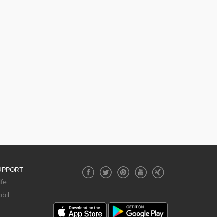
UPPORT
lfe
bil