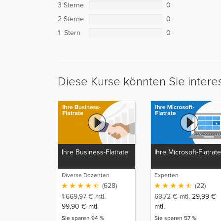
3 Sterne
0
2 Sterne
0
1 Stern
0
Diese Kurse könnten Sie intere
Ihre Business-Flatrate
Ihre Microsoft-Flatrate
Diverse Dozenten
Experten
(628)
(22)
1.669,97
€
mtl.
69,72
€
mtl.
29,99
€
99,90
€
mtl.
mtl.
Sie sparen 94 %
Sie sparen 57 %