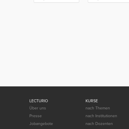
LECTURIO
KURSE
Über uns
nach Themen
Presse
nach Institutionen
Jobangebote
nach Dozenten