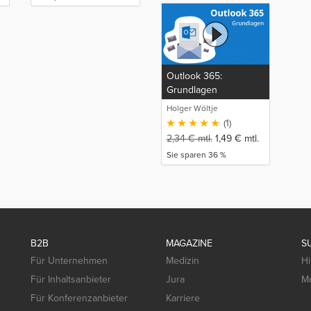
Outlook 365:
Grundlagen
Holger Wöltje
(1)
2,34
€
mtl.
1,49
€
mtl.
Sie sparen 36 %
B2B
MAGAZINE
S
Für Unternehmen
Medizin
Hi
Für Inhaltsanbieter
Jura
Mo
Für Konferenzanbieter
Karriere