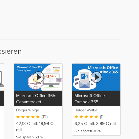
ssieren
Microsoft Office 365:
Microsoft Office
Gesamtpaket
Outlook 365
Holger Wöltje
Holger Wöltje
(12)
(1)
42,13
€
mtl.
19,99
€
6,25
€
mtl.
3,99
€
mtl.
mtl.
Sie sparen 36 %
Sie sparen 53 %