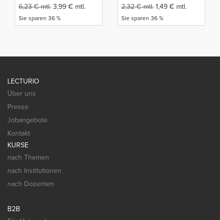
6,23
€
mtl.
3,99
€
mtl.
2,32
€
mtl.
1,49
€
mtl.
Sie sparen 36 %
Sie sparen 36 %
LECTURIO
Über uns
Presse
Jobangebote
Kontakt
KURSE
nach Themen
nach Institutionen
nach Dozenten
B2B