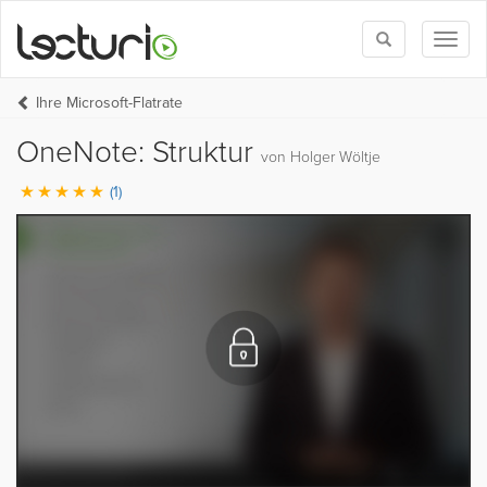
Toggle
Toggl
search
naviga
Ihre Microsoft-Flatrate
OneNote: Struktur
von Holger Wöltje
(1)