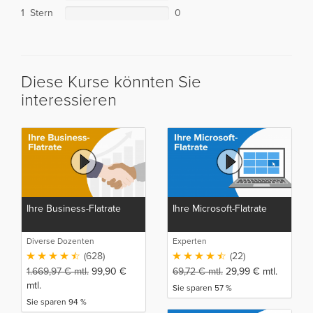
1 Stern
0
Diese Kurse könnten Sie
interessieren
Ihre Business-Flatrate
Ihre Microsoft-Flatrate
Diverse Dozenten
Experten
(628)
(22)
1.669,97
€
mtl.
99,90
€
69,72
€
mtl.
29,99
€
mtl.
mtl.
Sie sparen 57 %
Sie sparen 94 %