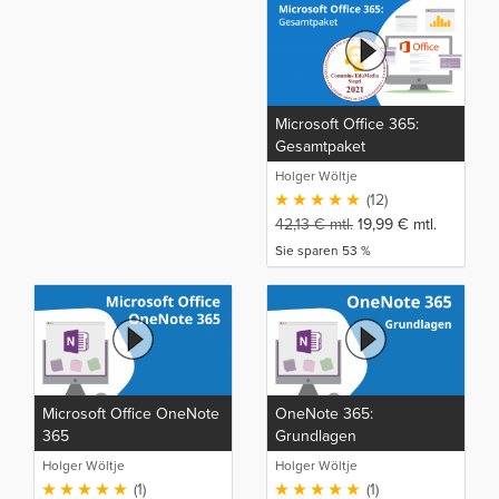
Microsoft Office 365:
Gesamtpaket
Holger Wöltje
(12)
42,13
€
mtl.
19,99
€
mtl.
Sie sparen 53 %
Microsoft Office OneNote
OneNote 365:
365
Grundlagen
Holger Wöltje
Holger Wöltje
(1)
(1)