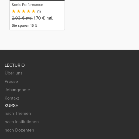
Sonic Performance
(1)
2,03
€
mtl.
1,70
€
mtl.
Sie sparen 16 %
LECTURIO
Über uns
Presse
Jobangebote
Kontakt
KURSE
nach Themen
nach Institutionen
nach Dozenten