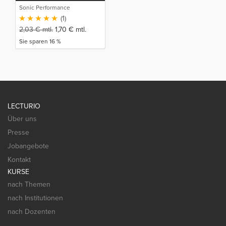
Sonic Performance
(1)
2,03
€
mtl.
1,70
€
mtl.
Sie sparen 16 %
LECTURIO
Über uns
Presse
Jobangebote
Kontakt
KURSE
nach Themen
nach Institutionen
nach Dozenten