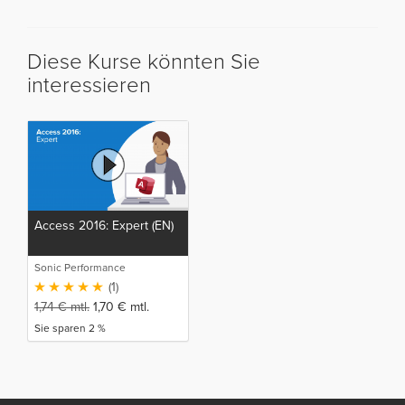
Diese Kurse könnten Sie
interessieren
Access 2016: Expert (EN)
Sonic Performance
(1)
1,74
€
mtl.
1,70
€
mtl.
Sie sparen 2 %