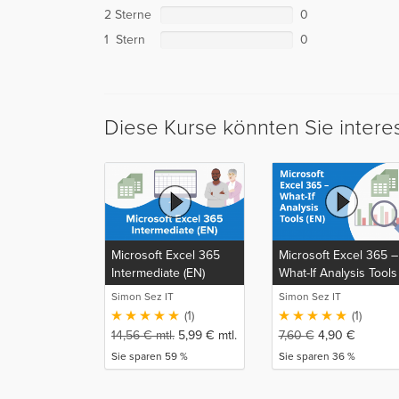
2 Sterne
0
1 Stern
0
Diese Kurse könnten Sie intere
Microsoft Excel 365
Microsoft Excel 365 –
Intermediate (EN)
What-If Analysis Tools
(EN)
Simon Sez IT
Simon Sez IT
(1)
(1)
14,56
€
mtl.
5,99
€
mtl.
7,60
€
4,90
€
Sie sparen 59 %
Sie sparen 36 %