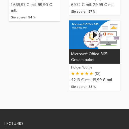
1.669,97
€
mtl.
99,90
€
69,72
€
mtl.
29,99
€
mtl.
mtl.
Sie sparen 57 %
Sie sparen 94 %
Microsoft Office 365:
Gesamtpaket
Holger Wöltje
(12)
42,13
€
mtl.
19,99
€
mtl.
Sie sparen 53 %
LECTURIO