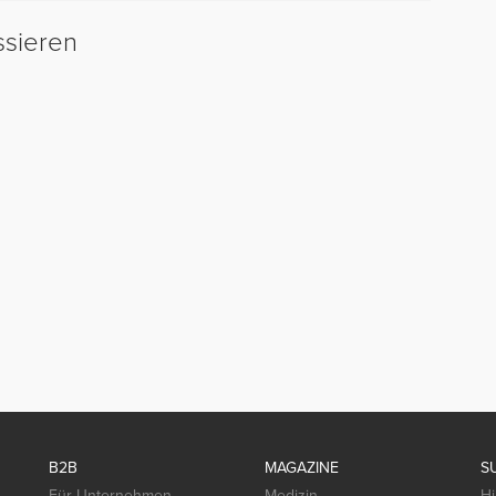
ssieren
B2B
MAGAZINE
S
Für Unternehmen
Medizin
Hi