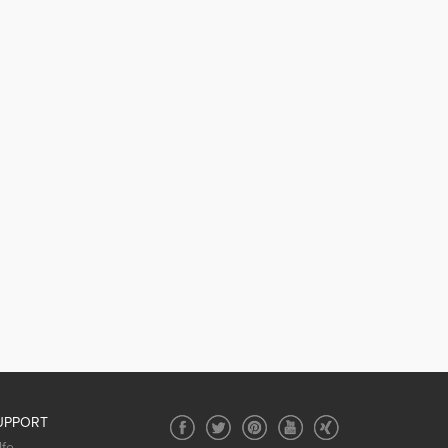
UPPORT
lfe