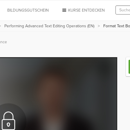
N
BILDUNGSGUTSCHEIN
KURSE ENTDECKEN
Performing Advanced Text Editing Operations (EN)
Format Text B
ance