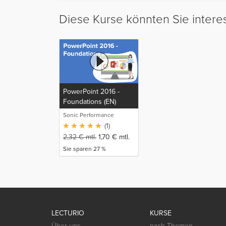
Diese Kurse könnten Sie intere
PowerPoint 2016 -
Foundations (EN)
Sonic Performance
(1)
2,32
€
mtl.
1,70
€
mtl.
Sie sparen 27 %
LECTURIO
KURSE
Über uns
nach Themen