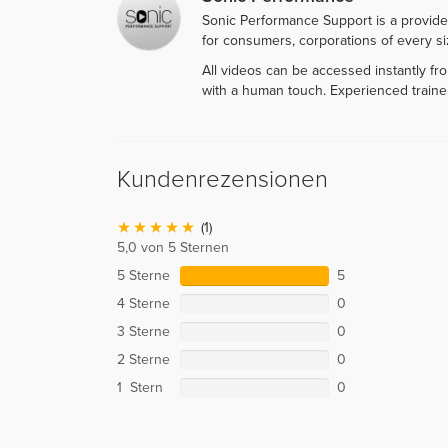
Sonic Performance Support is a provide
for consumers, corporations of every siz
All videos can be accessed instantly f
with a human touch. Experienced traine
Kundenrezensionen
(1)
5,0 von 5 Sternen
5 Sterne
5
4 Sterne
0
3 Sterne
0
2 Sterne
0
1 Stern
0