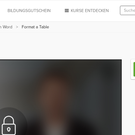
N
BILDUNGSGUTSCHEIN
KURSE ENTDECKEN
in Word
Format a Table