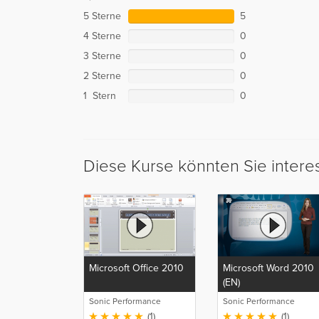
5 Sterne
5
4 Sterne
0
3 Sterne
0
2 Sterne
0
1 Stern
0
Diese Kurse könnten Sie intere
Microsoft Office 2010
Microsoft Word 2010
(EN)
Sonic Performance
Sonic Performance
(1)
(1)