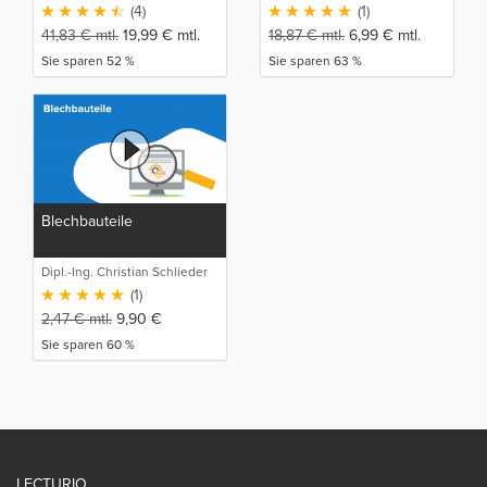
(4)
(1)
41,83
€
mtl.
19,99
€
mtl.
18,87
€
mtl.
6,99
€
mtl.
Sie sparen 52 %
Sie sparen 63 %
Blechbauteile
Dipl.-Ing. Christian Schlieder
(1)
2,47
€
mtl.
9,90
€
Sie sparen 60 %
LECTURIO