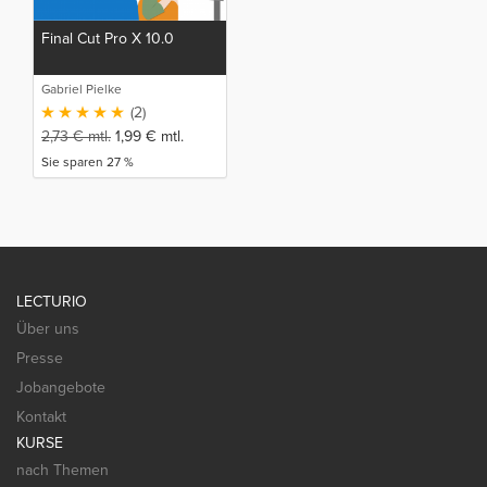
Final Cut Pro X 10.0
Gabriel Pielke
(2)
2,73
€
mtl.
1,99
€
mtl.
Sie sparen 27 %
LECTURIO
Über uns
Presse
Jobangebote
Kontakt
KURSE
nach Themen