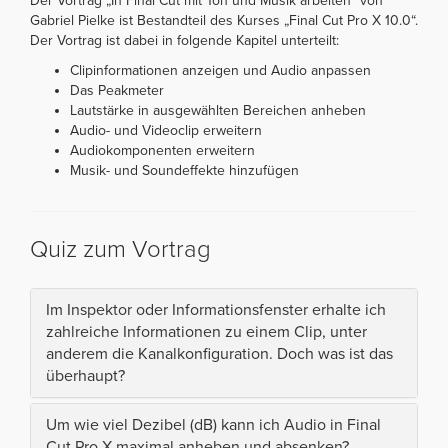
Der Vortrag „In Final Cut mit Ton und Musik arbeiten“ von
Gabriel Pielke ist Bestandteil des Kurses „Final Cut Pro X 10.0“.
Der Vortrag ist dabei in folgende Kapitel unterteilt:
Clipinformationen anzeigen und Audio anpassen
Das Peakmeter
Lautstärke in ausgewählten Bereichen anheben
Audio- und Videoclip erweitern
Audiokomponenten erweitern
Musik- und Soundeffekte hinzufügen
Quiz zum Vortrag
Im Inspektor oder Informationsfenster erhalte ich
zahlreiche Informationen zu einem Clip, unter
anderem die Kanalkonfiguration. Doch was ist das
überhaupt?
Um wie viel Dezibel (dB) kann ich Audio in Final
Cut Pro X maximal anheben und absenken?