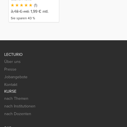
(1)
3,48
€
mtl.
1,99
€
mtl.
Sie sparen 43 %
LECTURIO
Über uns
Presse
Jobangebote
Kontakt
KURSE
nach Themen
nach Institutionen
nach Dozenten