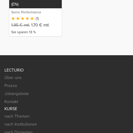
(EN)
Sonic Performance
(1)
1,95
€
mtl.
1,70
€
mtl.
Sie sparen 13 %
LECTURIO
Über uns
Presse
Jobangebote
Kontakt
KURSE
nach Themen
nach Institutionen
nach Dozenten