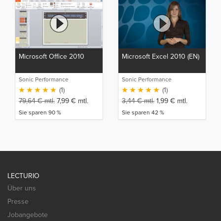
Microsoft Office 2010
Microsoft Excel 2010 (EN)
Sonic Performance
Sonic Performance
(1)
(1)
79,64
€
mtl.
7,99
€
mtl.
3,44
€
mtl.
1,99
€
mtl.
Sie sparen 90 %
Sie sparen 42 %
LECTURIO
Über uns
Presse
Jobangebote