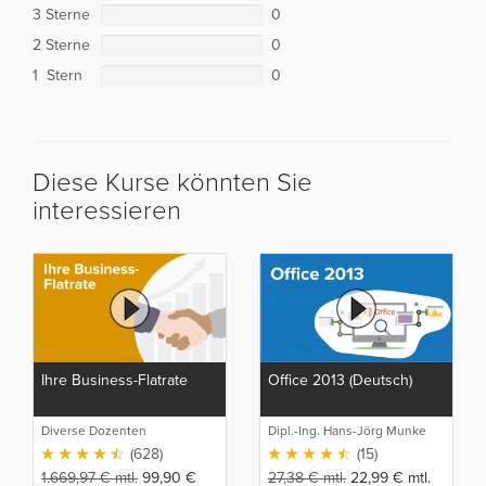
3 Sterne
0
2 Sterne
0
1 Stern
0
Diese Kurse könnten Sie
interessieren
Ihre Business-Flatrate
Office 2013 (Deutsch)
Diverse Dozenten
Dipl.-Ing. Hans-Jörg Munke
(628)
(15)
1.669,97
€
mtl.
99,90
€
27,38
€
mtl.
22,99
€
mtl.