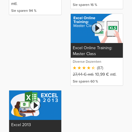
mtl.
Sie sparen 16 %
Sie sparen 94 %
Excel Online Training:
Master Class
Diverse Dozenten
(87)
27,44
€
mtl.
10,99
€
mtl.
Sie sparen 60 %
Excel 2013