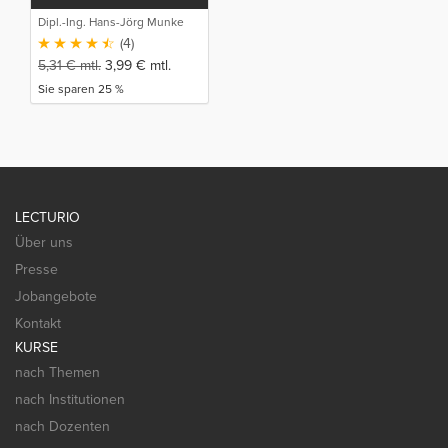
Dipl.-Ing. Hans-Jörg Munke
(4)
5,31
€
mtl.
3,99
€
mtl.
Sie sparen 25 %
LECTURIO
Über uns
Presse
Jobangebote
Kontakt
KURSE
nach Themen
nach Institutionen
nach Dozenten