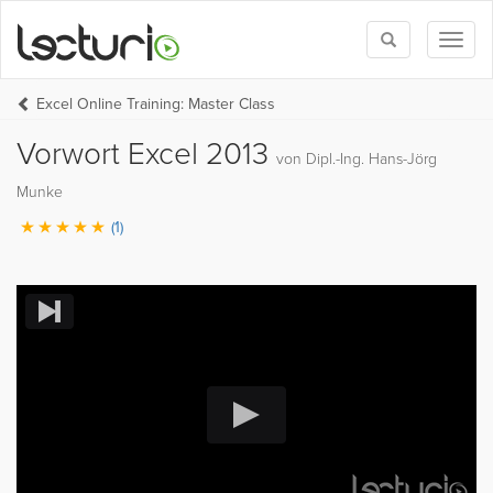
Toggle
Toggl
search
naviga
Excel Online Training: Master Class
Vorwort Excel 2013
von Dipl.-Ing. Hans-Jörg
Munke
(1)