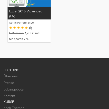
Excel 2016: Advanced
(EN)
Sonic Performance
(1)
1,74
€
mtl.
1,70
€
mtl.
Sie sparen 2 %
LECTURIO
Über uns
Presse
Jobangebote
Kontakt
KURSE
nach Themen