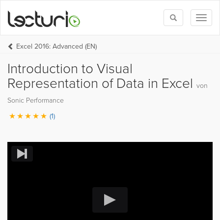
Toggle
Toggl
search
naviga
Excel 2016: Advanced (EN)
Introduction to Visual
Representation of Data in Excel
von
Sonic Performance
(1)