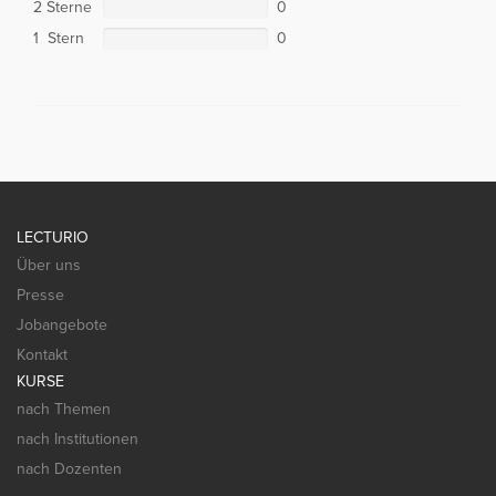
2 Sterne
0
1 Stern
0
LECTURIO
Über uns
Presse
Jobangebote
Kontakt
KURSE
nach Themen
nach Institutionen
nach Dozenten