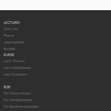
LECTURIO
Über uns
Presse
Jobangebote
Kontakt
KURSE
nach Themen
nach Institutionen
nach Dozenten
B2B
Für Unternehmen
Für Inhaltsanbieter
Für Konferenzanbieter