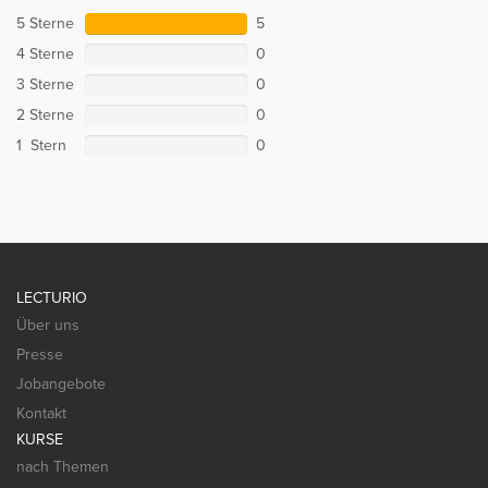
5 Sterne
5
4 Sterne
0
3 Sterne
0
2 Sterne
0
1 Stern
0
LECTURIO
Über uns
Presse
Jobangebote
Kontakt
KURSE
nach Themen