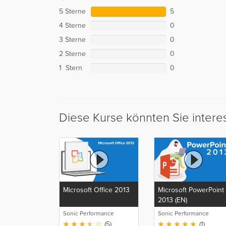
5 Sterne
5
4 Sterne
0
3 Sterne
0
2 Sterne
0
1 Stern
0
Diese Kurse könnten Sie intere
Microsoft Office 2013
Microsoft PowerPoint
2013 (EN)
Sonic Performance
Sonic Performance
(5)
(1)