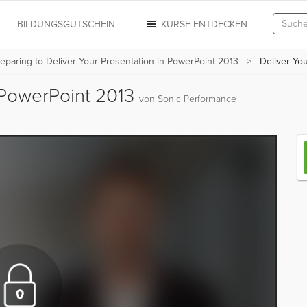
N
BILDUNGSGUTSCHEIN
KURSE ENTDECKEN
eparing to Deliver Your Presentation in PowerPoint 2013
Deliver You
n PowerPoint 2013
von Sonic Performance