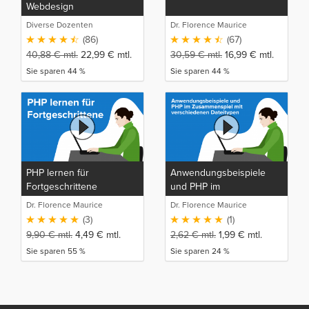
Webdesign
Diverse Dozenten
Dr. Florence Maurice
(86)
(67)
40,88
€
mtl.
22,99
€
mtl.
30,59
€
mtl.
16,99
€
mtl.
Sie sparen 44 %
Sie sparen 44 %
PHP lernen für
Anwendungsbeispiele
Fortgeschrittene
und PHP im
Zusammenspiel mit
Dr. Florence Maurice
Dr. Florence Maurice
verschiedenen
(3)
(1)
Dateitypen
9,90
€
mtl.
4,49
€
mtl.
2,62
€
mtl.
1,99
€
mtl.
Sie sparen 55 %
Sie sparen 24 %