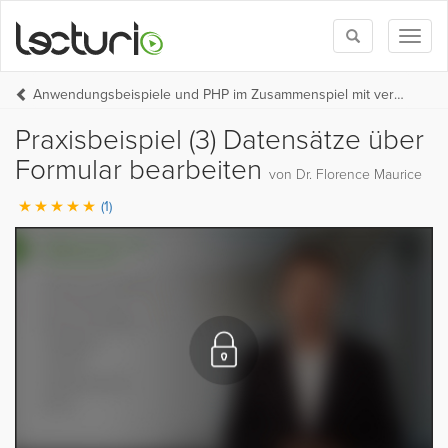
Toggle
Toggl
search
naviga
Anwendungsbeispiele und PHP im Zusammenspiel mit verschiedenen Dateitypen
Praxisbeispiel (3) Datensätze über
Formular bearbeiten
von Dr. Florence Maurice
(1)