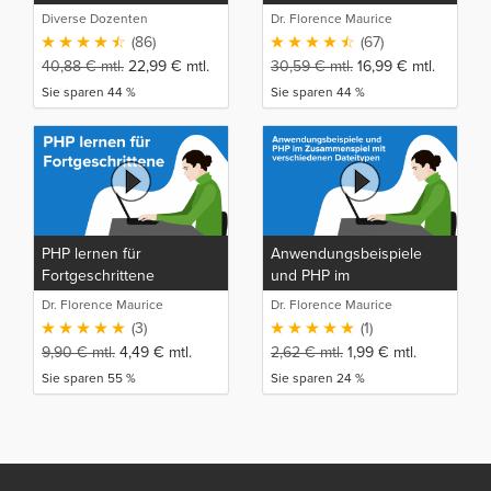
Diverse Dozenten
Dr. Florence Maurice
(86)
(67)
40,88
€
mtl.
22,99
€
mtl.
30,59
€
mtl.
16,99
€
mtl.
Sie sparen 44 %
Sie sparen 44 %
PHP lernen für
Anwendungsbeispiele
Fortgeschrittene
und PHP im
Zusammenspiel mit
Dr. Florence Maurice
Dr. Florence Maurice
verschiedenen
(3)
(1)
Dateitypen
9,90
€
mtl.
4,49
€
mtl.
2,62
€
mtl.
1,99
€
mtl.
Sie sparen 55 %
Sie sparen 24 %