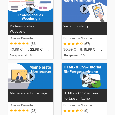
Professionelles
Web-Publishing
Webdesign
Diverse Dozenten
Dr. Florence Maurice
(86)
(67)
40,88
€
mtl.
22,99
€
mtl.
30,59
€
mtl.
16,99
€
mtl.
Sie sparen 44 %
Sie sparen 44 %
Meine erste Homepage
HTML- & CSS-Seminar für
Fortgeschrittene
Diverse Dozenten
Dr. Florence Maurice
(73)
(9)