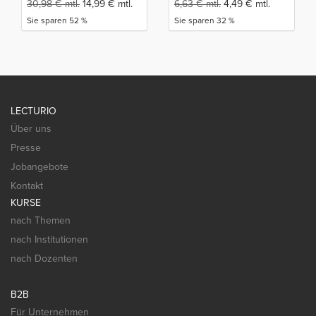
30,98
€
mtl.
14,99
€
mtl.
6,63
€
mtl.
4,49
€
mtl.
Sie sparen 52 %
Sie sparen 32 %
LECTURIO
Über uns
Presse
Jobangebote
Kontakt
KURSE
nach Themen
nach Institutionen
nach Dozenten
B2B
Für Unternehmen