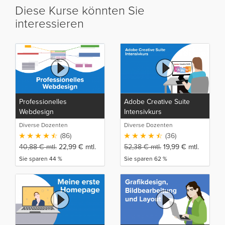
Diese Kurse könnten Sie
interessieren
Professionelles
Adobe Creative Suite
Webdesign
Intensivkurs
Diverse Dozenten
Diverse Dozenten
(86)
(36)
40,88
€
mtl.
22,99
€
mtl.
52,38
€
mtl.
19,99
€
mtl.
Sie sparen 44 %
Sie sparen 62 %