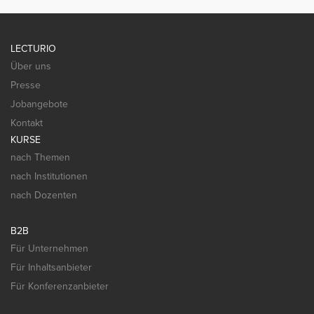
LECTURIO
Über uns
Presse
Jobangebote
Kontakt
KURSE
nach Themen
nach Institutionen
nach Dozenten
B2B
Für Unternehmen
Für Inhaltsanbieter
Für Konferenzanbieter