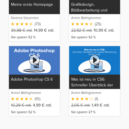
Meine erste Homepage
Grafikdesign,
Bildbearbeitung und
Layout
Diverse Dozenten
Armin Böttigheimer
(73)
(25)
30,98
€
mtl.
14,99
€
mtl.
22,92
€
mtl.
10,99
€
mtl.
Sie sparen 52 %
Sie sparen 52 %
Adobe Photoshop CS 6
Was ist neu in CS6:
Schneller Überblick der
neuen Photoshop
Armin Böttigheimer
Armin Böttigheimer
Funktionen
(10)
(1)
10,29
€
mtl.
4,99
€
mtl.
2,05
€
mtl.
1,49
€
mtl.
Sie sparen 52 %
Sie sparen 27 %