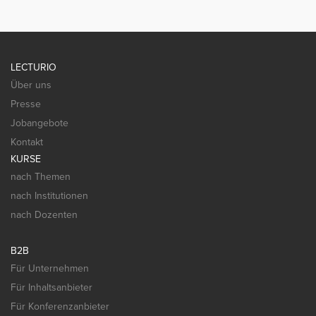
LECTURIO
Über uns
Presse
Jobangebote
Kontakt
KURSE
nach Themen
nach Institutionen
nach Dozenten
B2B
Für Unternehmen
Für Inhaltsanbieter
Für Konferenzanbieter