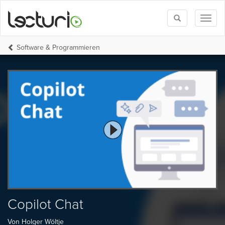
Toggle
Toggl
search
naviga
Software & Programmieren
Copilot Chat
Von Holger Wöltje