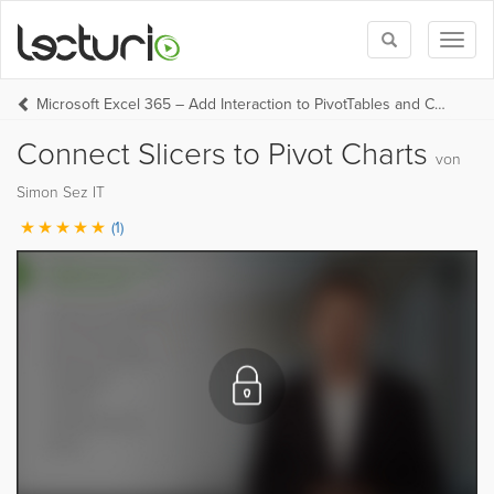
Toggle
Toggl
search
naviga
Microsoft Excel 365 – Add Interaction to PivotTables and Charts (EN)
Connect Slicers to Pivot Charts
von
Simon Sez IT
(1)