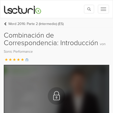
Toggle
Toggl
search
naviga
Word 2016: Parte 2 (Intermedio) (ES)
Combinación de
Correspondencia: Introducción
von
Sonic Performance
(1)