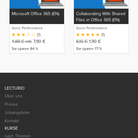
Microsoft Office 365 (EN)
Collaborating With Shared
Files in Office 365 (EN)
Sonic Performance
Sonic Performance
(1)
(1)
4,89
€
mtl.
7,90
€
8,10
€
1,90
€
Sie sparen 84 %
Sie sparen 77 %
LECTURIO
Über uns
Presse
Jobangebote
Kontakt
KURSE
nach Themen