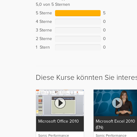
5,0 von 5 Sternen
5 Sterne
5
4 Sterne
0
3 Sterne
0
2 Sterne
0
1 Stern
0
Diese Kurse könnten Sie intere
Microsoft Office 2010
Microsoft Excel 2010
(EN)
Sonic Performance
Sonic Performance