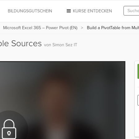
N
BILDUNGSGUTSCHEIN
KURSE ENTDECKEN
Microsoft Excel 365 – Power Pivot (EN)
Build a PivotTable from Mul
iple Sources
von Simon Sez IT