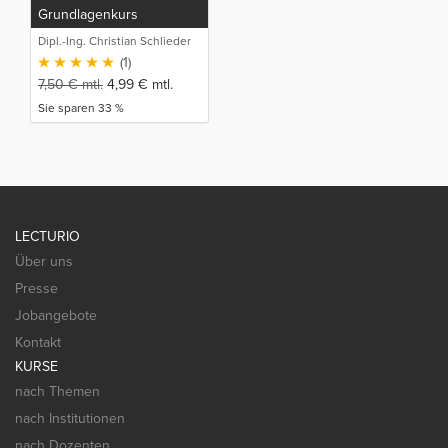
Grundlagenkurs
Dipl.-Ing. Christian Schlieder
(1)
7,50
€
mtl.
4,99
€
mtl.
Sie sparen 33 %
LECTURIO
Über uns
Presse
Jobangebote
Kontakt
KURSE
nach Themen
nach Institutionen
nach Dozenten