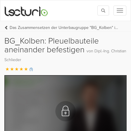
Toggle
Toggl
search
naviga
Das Zusammensetzen der Unterbaugruppe "BG_Kolben" in Autodesk Inventor 2020
BG_Kolben: Pleuelbauteile
aneinander befestigen
von Dipl.-Ing. Christian
Schlieder
(1)