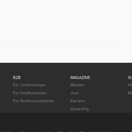
B2B
MAGAZINE
S
Für Unternehmen
Medizin
Hi
Für Inhaltsanbieter
Jura
Mo
Für Konferenzanbieter
Karriere
eLearning