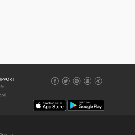
UPPORT
lfe
bil