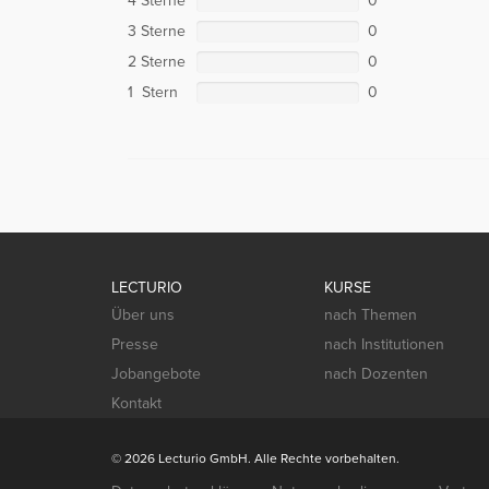
4 Sterne
0
3 Sterne
0
2 Sterne
0
1 Stern
0
LECTURIO
KURSE
Über uns
nach Themen
Presse
nach Institutionen
Jobangebote
nach Dozenten
Kontakt
© 2026 Lecturio GmbH. Alle Rechte vorbehalten.