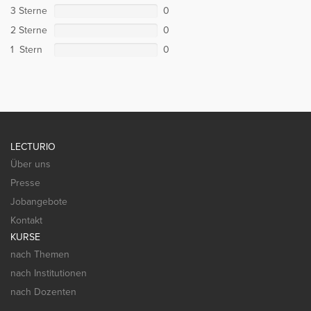
3 Sterne
0
2 Sterne
0
1 Stern
0
LECTURIO
Über uns
Presse
Jobangebote
Kontakt
KURSE
nach Themen
nach Institutionen
nach Dozenten