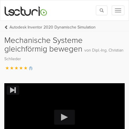
Toggle
Toggl
search
naviga
Autodesk Inventor 2020 Dynamische Simulation
Mechanische Systeme
gleichförmig bewegen
von Dipl.-Ing. Christian
Schlieder
(1)