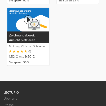
Sie sparen 52 %
Sie sparen 63 %
Zeichnungsbereich:
Ansicht platzieren
Dipl.-Ing. Christian Schlieder
(1)
1,52
€
mtl.
9,90
€
Sie sparen 35 %
LECTURIO
Über uns
Presse