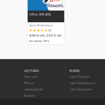
Office 365 (ES)
Sonic Performance
(1)
8,90
€
mtl.
2,00
€
mtl.
Sie sparen 78 %
LECTURIO
KURSE
Über uns
nach Themen
Presse
nach Institutionen
Jobangebote
nach Dozenten
Kontakt