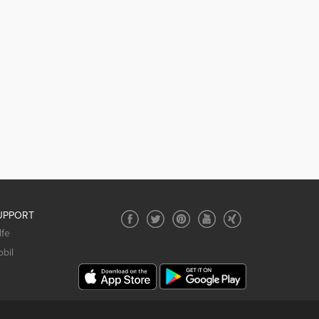
UPPORT
lfe
bil