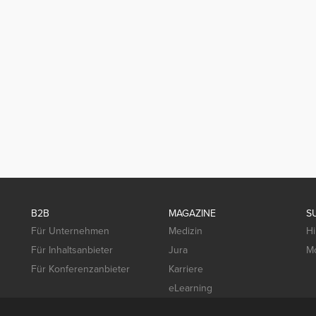
B2B
MAGAZINE
S
Für Unternehmen
Medizin
Hi
Für Inhaltsanbieter
Jura
Mo
Für Konferenzanbieter
Karriere
eLearning