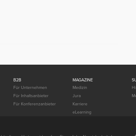
B2B
MAGAZINE
S
Für Unternehmen
Medizin
Hi
Für Inhaltsanbieter
Jura
Mo
Für Konferenzanbieter
Karriere
eLearning