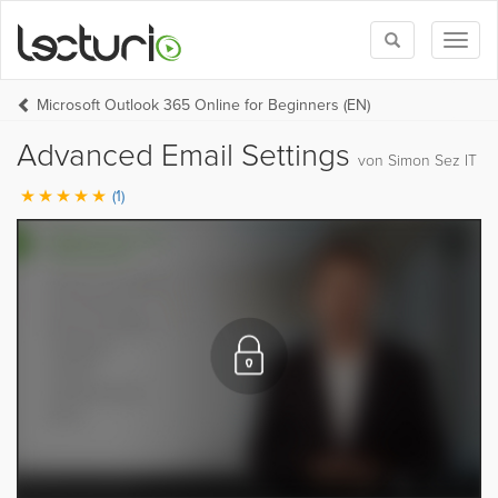
Toggle
Toggl
search
naviga
Microsoft Outlook 365 Online for Beginners (EN)
Advanced Email Settings
von Simon Sez IT
(1)