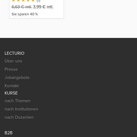
(1)
6,63
€
mtl.
3,99
€
mtl.
Sie sparen 40 %
LECTURIO
Über uns
Presse
Jobangebote
Kontakt
KURSE
nach Themen
nach Institutionen
nach Dozenten
B2B