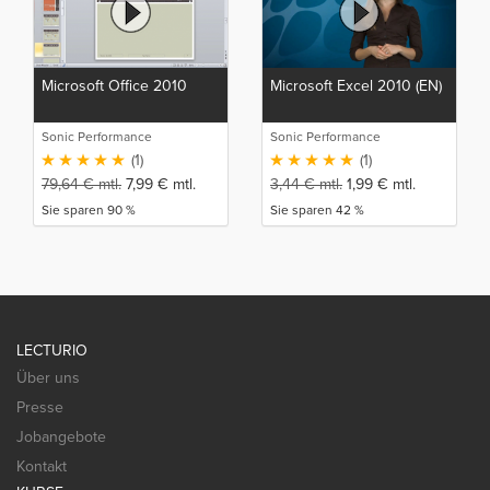
Microsoft Office 2010
Microsoft Excel 2010 (EN)
Sonic Performance
Sonic Performance
(1)
(1)
79,64
€
mtl.
7,99
€
mtl.
3,44
€
mtl.
1,99
€
mtl.
Sie sparen 90 %
Sie sparen 42 %
LECTURIO
Über uns
Presse
Jobangebote
Kontakt