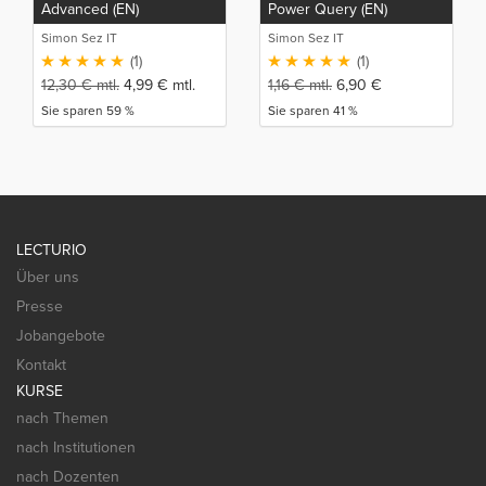
Advanced (EN)
Power Query (EN)
Simon Sez IT
Simon Sez IT
(1)
(1)
12,30
€
mtl.
4,99
€
mtl.
1,16
€
mtl.
6,90
€
Sie sparen 59 %
Sie sparen 41 %
LECTURIO
Über uns
Presse
Jobangebote
Kontakt
KURSE
nach Themen
nach Institutionen
nach Dozenten