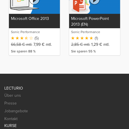
Microsoft Office 2013
Microsoft PowerPoint
2013 (EN)
Sonic Performance
Sonic Performance
(5)
(1)
66,58
€
mtl.
7,99
€
mtl.
2,85
€
mtl.
1,29
€
mtl.
Sie sparen 88 %
Sie sparen 55 %
LECTURIO
Über uns
Presse
Jobangebote
Kontakt
KURSE