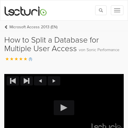
Toggle
Toggl
search
naviga
Microsoft Access 2013 (EN)
How to Split a Database for
Multiple User Access
von Sonic Performance
(1)