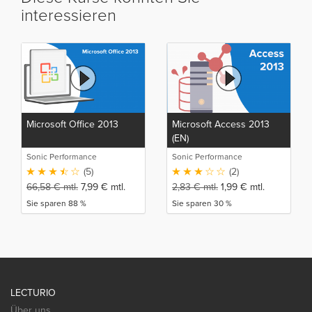
interessieren
Microsoft Office 2013
Microsoft Access 2013
(EN)
Sonic Performance
Sonic Performance
(5)
(2)
66,58
€
mtl.
7,99
€
mtl.
2,83
€
mtl.
1,99
€
mtl.
Sie sparen 88 %
Sie sparen 30 %
LECTURIO
Über uns