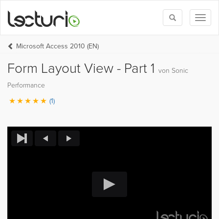
Toggle
Toggl
search
naviga
Microsoft Access 2010 (EN)
Form Layout View - Part 1
von Sonic
Performance
(1)