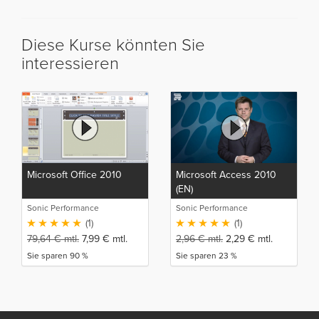
Diese Kurse könnten Sie
interessieren
Microsoft Office 2010
Microsoft Access 2010
(EN)
Sonic Performance
Sonic Performance
(1)
(1)
79,64
€
mtl.
7,99
€
mtl.
2,96
€
mtl.
2,29
€
mtl.
Sie sparen 90 %
Sie sparen 23 %