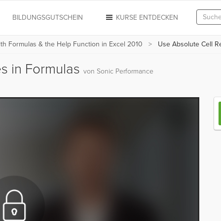
N
BILDUNGSGUTSCHEIN
KURSE ENTDECKEN
th Formulas & the Help Function in Excel 2010
Use Absolute Cell R
es in Formulas
von Sonic Performance