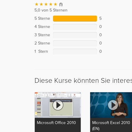
(1)
5,0 von 5 Sternen
5 Sterne
5
4 Sterne
0
3 Sterne
0
2 Sterne
0
1 Stern
0
Diese Kurse könnten Sie intere
Microsoft Office 2010
Microsoft Excel 2010
(EN)