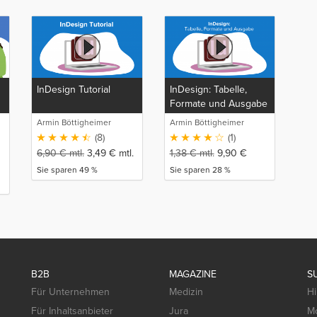
InDesign Tutorial
InDesign: Tabelle,
Formate und Ausgabe
Armin Böttigheimer
Armin Böttigheimer
(8)
(1)
6,90
€
mtl.
3,49
€
mtl.
1,38
€
mtl.
9,90
€
Sie sparen 49 %
Sie sparen 28 %
B2B
MAGAZINE
S
Für Unternehmen
Medizin
Hi
Für Inhaltsanbieter
Jura
Mo