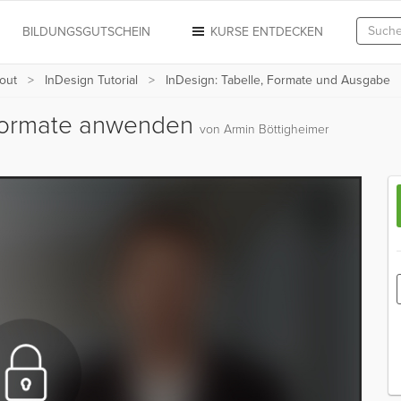
N
BILDUNGSGUTSCHEIN
KURSE ENTDECKEN
out
InDesign Tutorial
InDesign: Tabelle, Formate und Ausgabe
nformate anwenden
von Armin Böttigheimer