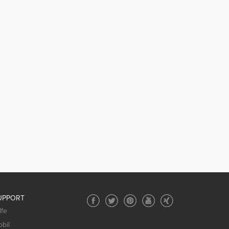
UPPORT
lfe
bil