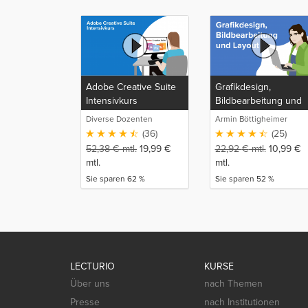
Adobe Creative Suite
Grafikdesign,
Intensivkurs
Bildbearbeitung und
Layout
Diverse Dozenten
Armin Böttigheimer
(36)
(25)
52,38
€
mtl.
19,99
€
22,92
€
mtl.
10,99
€
mtl.
mtl.
Sie sparen 62 %
Sie sparen 52 %
LECTURIO
KURSE
Über uns
nach Themen
Presse
nach Institutionen