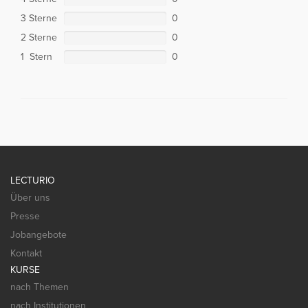
3 Sterne
0
2 Sterne
0
1 Stern
0
LECTURIO
Über uns
Presse
Jobangebote
Kontakt
KURSE
nach Themen
nach Institutionen