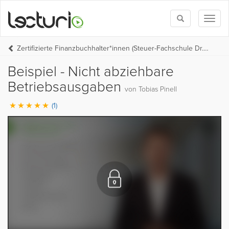
Toggle
Toggl
search
naviga
Zertifizierte Finanzbuchhalter*innen (Steuer-Fachschule Dr. Endriss)
Beispiel - Nicht abziehbare
Betriebsausgaben
von Tobias Pinell
(1)