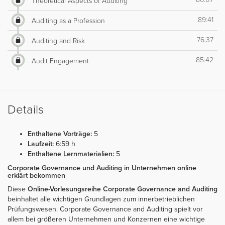
Theoretical Aspects of Auditing
89:41
Auditing as a Profession
76:37
Auditing and Risk
85:42
Audit Engagement
Details
Enthaltene Vorträge:
5
Laufzeit:
6:59 h
Enthaltene Lernmaterialien:
5
Corporate Governance und Auditing in Unternehmen online
erklärt bekommen
Diese
Online-Vorlesungsreihe Corporate Governance and Auditing
beinhaltet alle wichtigen Grundlagen zum innerbetrieblichen
Prüfungswesen. Corporate Governance and Auditing spielt vor
allem bei größeren Unternehmen und Konzernen eine wichtige