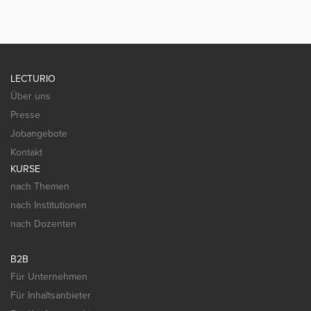
LECTURIO
Über uns
Presse
Jobangebote
Kontakt
KURSE
nach Themen
nach Institutionen
nach Dozenten
B2B
Für Unternehmen
Für Inhaltsanbieter