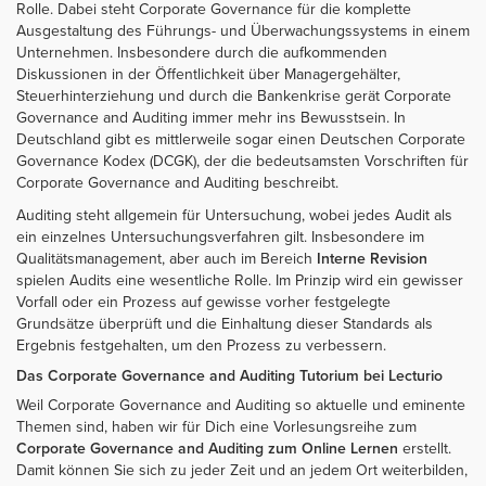
Rolle. Dabei steht Corporate Governance für die komplette
Ausgestaltung des Führungs- und Überwachungssystems in einem
Unternehmen. Insbesondere durch die aufkommenden
Diskussionen in der Öffentlichkeit über Managergehälter,
Steuerhinterziehung und durch die Bankenkrise gerät Corporate
Governance and Auditing immer mehr ins Bewusstsein. In
Deutschland gibt es mittlerweile sogar einen Deutschen Corporate
Governance Kodex (DCGK), der die bedeutsamsten Vorschriften für
Corporate Governance and Auditing beschreibt.
Auditing steht allgemein für Untersuchung, wobei jedes Audit als
ein einzelnes Untersuchungsverfahren gilt. Insbesondere im
Qualitätsmanagement, aber auch im Bereich
Interne Revision
spielen Audits eine wesentliche Rolle. Im Prinzip wird ein gewisser
Vorfall oder ein Prozess auf gewisse vorher festgelegte
Grundsätze überprüft und die Einhaltung dieser Standards als
Ergebnis festgehalten, um den Prozess zu verbessern.
Das Corporate Governance and Auditing Tutorium bei Lecturio
Weil Corporate Governance and Auditing so aktuelle und eminente
Themen sind, haben wir für Dich eine Vorlesungsreihe zum
Corporate Governance and Auditing zum Online Lernen
erstellt.
Damit können Sie sich zu jeder Zeit und an jedem Ort weiterbilden,