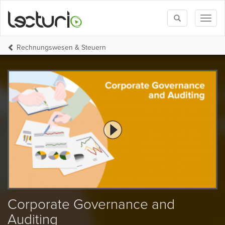
Toggle
Toggl
search
naviga
Rechnungs­wesen & Steuern
Corporate Governance and
Auditing