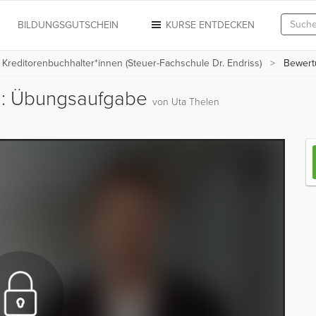
N
BILDUNGSGUTSCHEIN
KURSE ENTDECKEN
& Kreditorenbuchhalter*innen (Steuer-Fachschule Dr. Endriss)
Bewert
n: Übungsaufgabe
von Uta Thelen