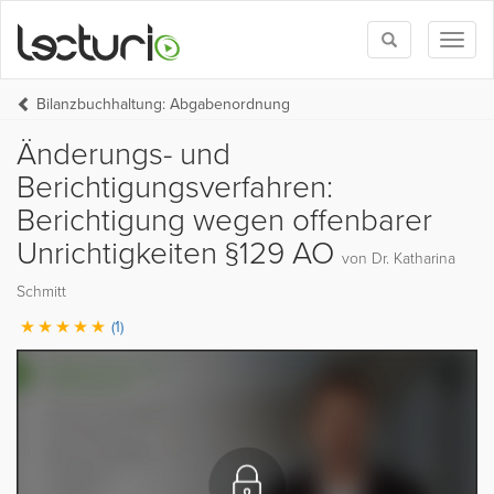
Toggle
Toggl
search
naviga
Bilanzbuchhaltung: Abgabenordnung
Änderungs- und
Berichtigungsverfahren:
Berichtigung wegen offenbarer
Unrichtigkeiten §129 AO
von Dr. Katharina
Schmitt
(1)